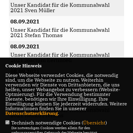
Unser Kandidat für die Kommunalwahl
2021 Sven Müller
08.09.2021
Unser Kandidat für die Kommunalwahl
2021 Stefan Thomas
08.09.2021
Unser Kandidat für die Kommunalwahl
2021 Joachim Eertmoed
Cookie Hinweis
08.09.2021
Diese Webseite verwendet Cookies, die notwendig
Unsere Kandidatin für die
sind, um die Webseite zu nutzen. Weiterhin
verwenden wir Dienste von Drittanbietern, die uns
Kommunalwahl 2021 Corinna
helfen, unser Webangebot zu verbessern (Website-
Dreessen
Optmierung). Für die Verwendung bestimmter
Dienste, benötigen wir Ihre Einwilligung. Ihre
08.09.2021
Einwilligung können Sie jederzeit widerrufen. Weitere
Informationen finden Sie in unserer
Unser Kandidat für die Kommunalwahl
Datenschutzerklärung
.
2021 Renko Frerichs
Technisch notwendige Cookies (
Übersicht
)
08.09.2021
Die notwendigen Cookies werden allein für den
ordnungsgemäßen Gebrauch der Webseite benötigt.